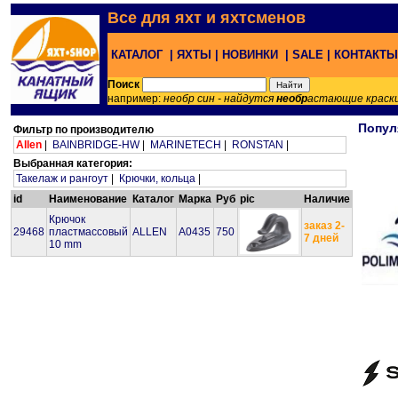
Все для яхт и яхтсменов
КАТАЛОГ |
ЯХТЫ |
НОВИНКИ |
SALE |
КОНТАКТ
Поиск
например:
необр син - найдутся
необр
астающие краск
Попул
Фильтр по производителю
Allen
|
BAINBRIDGE-HW
|
MARINETECH
|
RONSTAN
|
Выбранная категория:
Такелаж и рангоут
|
Крючки, кольца
|
id
Наименование
Каталог
Марка
Руб
pic
Наличие
Крючок
заказ 2-
29468
пластмассовый
ALLEN
A0435
750
7 дней
10 mm