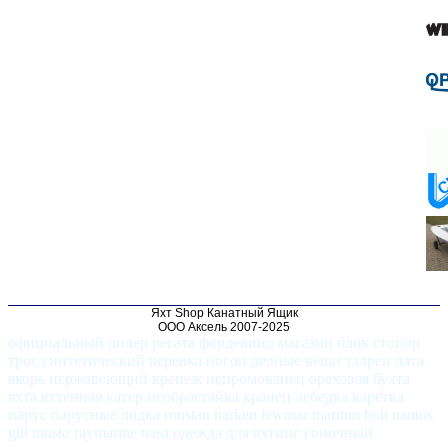
Яхт Shop Канатный Ящик
ООО Аксель 2007-2025
официальный дилер регата фордевинд магазин блок стопор
трос синтетический веревка погон делные вещи талреп лата
якорь нержавеющий крепеж непромоканец ореховая бухта
яхта яхтенная катер необрастайка кранец лебедка каретка
парус парусные лодка ronstan harken lewmar maritim holt nautos
gill musto raymarine nasa одежда для яхтинг гоночный