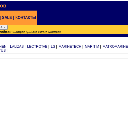
нов
|
SALE |
КОНТАКТЫ
еобр
астающие краски
син
их цветов
NEN
|
LALIZAS
|
LECTROTAB
|
LS
|
MARINETECH
|
MARITIM
|
MATROMARINE
TUS
|