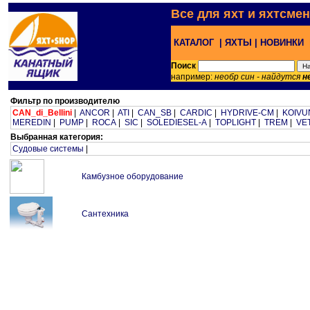
Все для яхт и яхтсме
КАТАЛОГ |
ЯХТЫ |
НОВИНКИ 
Поиск
например:
необр син - найдутся
н
Фильтр по производителю
CAN_di_Bellini
|
ANCOR
|
ATI
|
CAN_SB
|
CARDIC
|
HYDRIVE-CM
|
KOIVU
MEREDIN
|
PUMP
|
ROCA
|
SIC
|
SOLEDIESEL-A
|
TOPLIGHT
|
TREM
|
VE
Выбранная категория:
Судовые системы
|
Камбузное оборудование
Сантехника