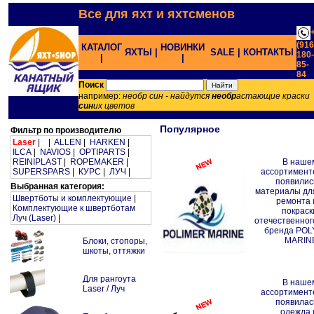
Все для яхт и яхтсменов
(916
КАТАЛОГ
НОВИНКИ
ЯХТЫ |
SALE |
КОНТАКТЫ
180-
|
|
85-
84
;
Поиск
например:
необр син - найдутся
необр
астающие краски
син
их цветов
Популярное
Фильтр по производителю
Laser
| |
ALLEN
|
HARKEN
|
ILCA
|
NAVIOS
|
OPTIPARTS
|
REINIPLAST
|
ROPEMAKER
|
В наше
SUPERSPARS
|
КУРС
|
ЛУЧ
|
ассортимент
появилис
Выбранная категория:
материалы дл
Швертботы и комплектующие
|
ремонта 
Комплектующие к швертботам
покраск
Луч (Laser)
|
отечественног
бренда POL
MARIN
Блоки, стопоры,
шкоты, оттяжки
Для рангоута
В наше
Laser / Луч
ассортимент
появилас
одежда 