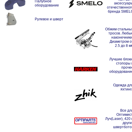
Палубное
аксессуар
оборудование
отечественног
бренда SMEL
Рулевое и шверт
Обжим стальны
тросов. Любы
наконечники
Диаметром о
2.5 до 8 м
Лучшие блоки
стопоры 
проче
оборудовани
Одежда дл
яхтинг
Все дл
Оптимист
Луч(Laser), 420 
други
швертбото