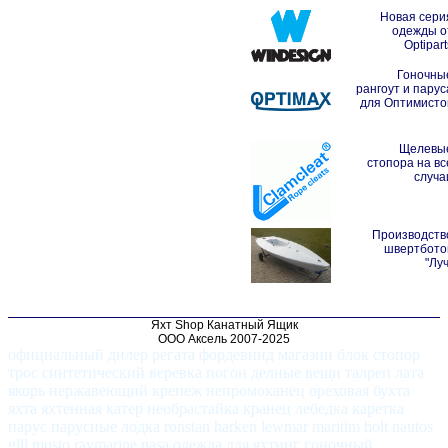
Новая сери
одежды о
Optipart
Гоночны
рангоут и парус
для Оптимисто
Щелевы
стопора на вс
случа
Производств
швертбото
"Луч
Яхт Shop Канатный Ящик
ООО Аксель 2007-2025
официальный дилер регата фордевинд магазин блок стопор
трос синтетический веревка погон делные вещи талреп лата
якорь нержавеющий крепеж непромоканец ореховая бухта
яхта яхтенная катер необрастайка кранец лебедка каретка
парус парусные лодка ronstan harken lewmar maritim holt nautos
gill musto raymarine nasa одежда для яхтинг гоночный