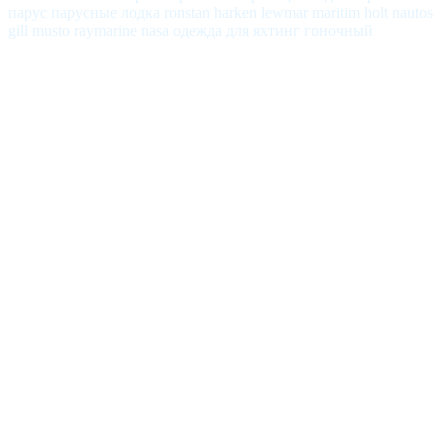
парус парусные лодка ronstan harken lewmar maritim holt nautos
gill musto raymarine nasa одежда для яхтинг гоночный