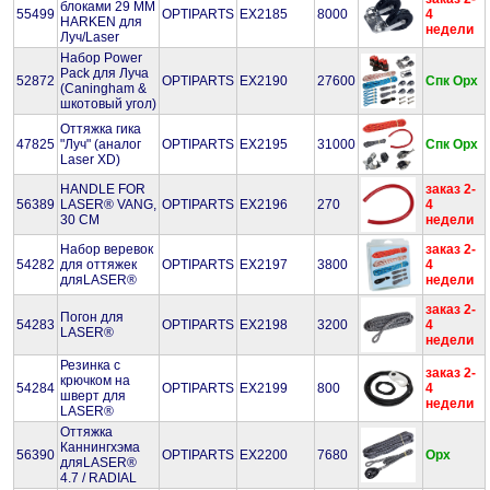
блоками 29 MM
55499
OPTIPARTS
EX2185
8000
4
HARKEN для
недели
Луч/Laser
Набор Power
Pack для Луча
52872
OPTIPARTS
EX2190
27600
Спк
Орх
(Caningham &
шкотовый угол)
Оттяжка гика
47825
"Луч" (аналог
OPTIPARTS
EX2195
31000
Спк
Орх
Laser XD)
HANDLE FOR
заказ 2-
56389
LASER® VANG,
OPTIPARTS
EX2196
270
4
30 CM
недели
Набор веревок
заказ 2-
54282
для оттяжек
OPTIPARTS
EX2197
3800
4
дляLASER®
недели
заказ 2-
Погон для
54283
OPTIPARTS
EX2198
3200
4
LASER®
недели
Резинка с
заказ 2-
крючком на
54284
OPTIPARTS
EX2199
800
4
шверт для
недели
LASER®
Оттяжка
Каннингхэма
56390
OPTIPARTS
EX2200
7680
Орх
дляLASER®
4.7 / RADIAL