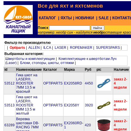
Все для яхт и яхтсменов
КАТАЛОГ |
ЯХТЫ |
НОВИНКИ |
SALE |
КОНТАК
Поиск
например:
необр син - найдутся
необр
астающие крас
Фильтр по производителю
|
Optiparts
|
ALLEN
|
ILCA
|
LASER
|
ROPEMAKER
|
SUPERSPARS
|
Выбранная категория:
Швертботы и комплектующие
|
Комплектующие к швертботам Луч
(Laser)
|
Блоки, стопоры, шкоты, оттяжки
|
id
Наименование
Каталог
Марка
Руб
pic
Наличие
Гика шкот на
LASER®,
заказ 2-
53512
ROOSTER
OPTIPARTS
EX2058RD
4450
4
7MM 13.5 м
недели
красный
Гика шкот на
LASER®,
заказ 2-
53513
ROOSTER
OPTIPARTS
EX2058Y
3920
4
6MM 13.5 м
недели
желтый
Веревка
заказ 2-
шкотовая DB-
EX2060RD-
63289
OPTIPARTS
420
4
RACING 7MM
1
недели