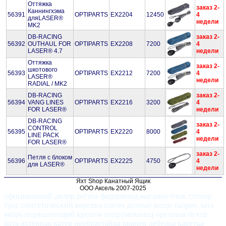
Оттяжка
заказ 2-
Каннингхэма
56391
OPTIPARTS
EX2204
12450
4
дляLASER®
недели
MK2
DB-RACING
заказ 2-
56392
OUTHAUL FOR
OPTIPARTS
EX2208
7200
4
LASER® 4.7
недели
Оттяжка
заказ 2-
шкотового
56393
OPTIPARTS
EX2212
7200
4
LASER®
недели
RADIAL / MK2
DB-RACING
заказ 2-
56394
VANG LINES
OPTIPARTS
EX2216
3200
4
FOR LASER®
недели
DB-RACING
заказ 2-
CONTROL
56395
OPTIPARTS
EX2220
8000
4
LINE PACK
недели
FOR LASER®
заказ 2-
Петля с блоком
56396
OPTIPARTS
EX2225
4750
4
для LASER®
недели
Яхт Shop Канатный Ящик
ООО Аксель 2007-2025
официальный дилер регата фордевинд магазин блок стопор
трос синтетический веревка погон делные вещи талреп лата
якорь нержавеющий крепеж непромоканец ореховая бухта
яхта яхтенная катер необрастайка кранец лебедка каретка