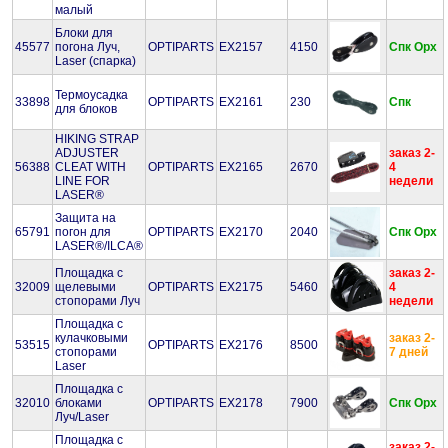
малый
Блоки для
45577
погона Луч,
OPTIPARTS
EX2157
4150
Спк
Орх
Laser (спарка)
Термоусадка
33898
OPTIPARTS
EX2161
230
Спк
для блоков
HIKING STRAP
ADJUSTER
заказ 2-
56388
CLEAT WITH
OPTIPARTS
EX2165
2670
4
LINE FOR
недели
LASER®
Защита на
65791
погон для
OPTIPARTS
EX2170
2040
Спк
Орх
LASER®/ILCA®
Площадка с
заказ 2-
32009
щелевыми
OPTIPARTS
EX2175
5460
4
стопорами Луч
недели
Площадка с
кулачковыми
заказ 2-
53515
OPTIPARTS
EX2176
8500
стопорами
7 дней
Laser
Площадка с
32010
блоками
OPTIPARTS
EX2178
7900
Спк
Орх
Луч/Laser
Площадка с
заказ 2-