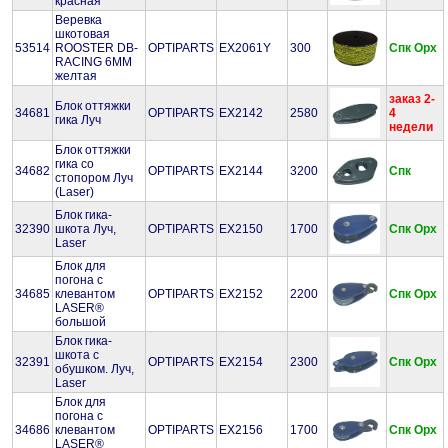
красная
Веревка
шкотовая
53514
ROOSTER DB-
OPTIPARTS
EX2061Y
300
Спк
Орх
RACING 6MM
желтая
заказ 2-
Блок оттяжки
34681
OPTIPARTS
EX2142
2580
4
гика Луч
недели
Блок оттяжки
гика со
34682
OPTIPARTS
EX2144
3200
Спк
стопором Луч
(Laser)
Блок гика-
32390
шкота Луч,
OPTIPARTS
EX2150
1700
Спк
Орх
Laser
Блок для
погона с
34685
клевантом
OPTIPARTS
EX2152
2200
Спк
Орх
LASER®
большой
Блок гика-
шкота с
32391
OPTIPARTS
EX2154
2300
Спк
Орх
обушком. Луч,
Laser
Блок для
погона с
34686
клевантом
OPTIPARTS
EX2156
1700
Спк
Орх
LASER®