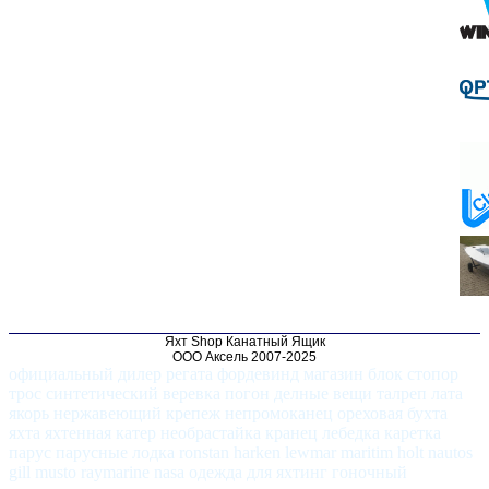
Яхт Shop Канатный Ящик
ООО Аксель 2007-2025
официальный дилер регата фордевинд магазин блок стопор
трос синтетический веревка погон делные вещи талреп лата
якорь нержавеющий крепеж непромоканец ореховая бухта
яхта яхтенная катер необрастайка кранец лебедка каретка
парус парусные лодка ronstan harken lewmar maritim holt nautos
gill musto raymarine nasa одежда для яхтинг гоночный