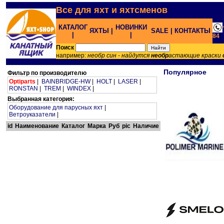
Все для яхт и яхтсменов
КАТАЛОГ
НОВИНКИ
ЯХТЫ |
SALE |
КОНТАКТЫ
|
|
84
;
Поиск
например:
необр син - найдутся
необр
астающие краски
Популярное
Фильтр по производителю
Optiparts
|
BAINBRIDGE-HW
|
HOLT
|
LASER
|
RONSTAN
|
TREM
|
WINDEX
|
Выбранная категория:
Оборудование для парусных яхт
|
Ветроуказатели
|
id
Наименование
Каталог
Марка
Руб
pic
Наличие