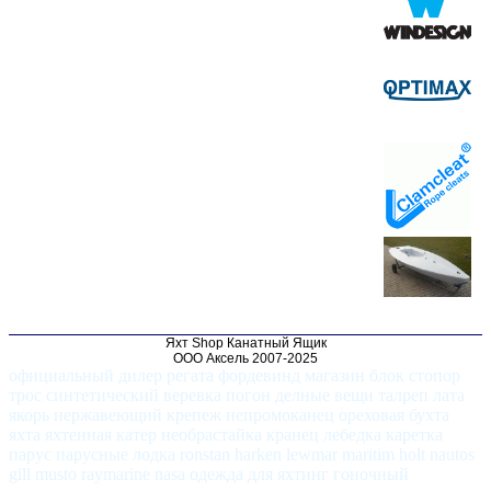
Яхт Shop Канатный Ящик
ООО Аксель 2007-2025
официальный дилер регата фордевинд магазин блок стопор
трос синтетический веревка погон делные вещи талреп лата
якорь нержавеющий крепеж непромоканец ореховая бухта
яхта яхтенная катер необрастайка кранец лебедка каретка
парус парусные лодка ronstan harken lewmar maritim holt nautos
gill musto raymarine nasa одежда для яхтинг гоночный