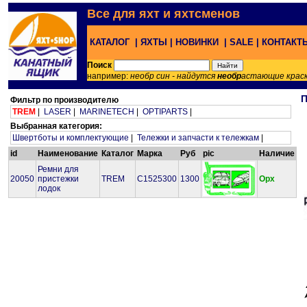
Все для яхт и яхтсменов
КАТАЛОГ |
ЯХТЫ |
НОВИНКИ |
SALE |
КОНТАКТ
Поиск
например:
необр син - найдутся
необр
астающие крас
П
Фильтр по производителю
TREM
|
LASER
|
MARINETECH
|
OPTIPARTS
|
Выбранная категория:
Швертботы и комплектующие
|
Тележки и запчасти к тележкам
|
id
Наименование
Каталог
Марка
Руб
pic
Наличие
Ремни для
20050
пристежки
TREM
C1525300
1300
Орх
лодок