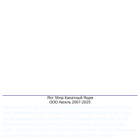
Яхт Shop Канатный Ящик
ООО Аксель 2007-2025
официальный дилер регата фордевинд магазин блок стопор
трос синтетический веревка погон делные вещи талреп лата
якорь нержавеющий крепеж непромоканец ореховая бухта
яхта яхтенная катер необрастайка кранец лебедка каретка
парус парусные лодка ronstan harken lewmar maritim holt nautos
gill musto raymarine nasa одежда для яхтинг гоночный