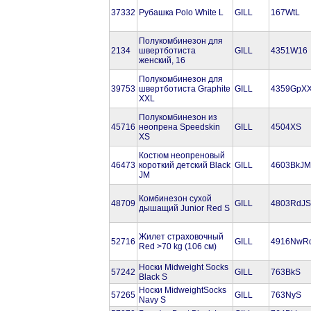
37332
Рубашка Polo White L
GILL
167WtL
Полукомбинезон для
2134
швертботиста
GILL
4351W16
женский, 16
Полукомбинезон для
39753
швертботиста Graphite
GILL
4359GpX
XXL
Полукомбинезон из
45716
неопрена Speedskin
GILL
4504XS
XS
Костюм неопреновый
46473
короткий детский Black
GILL
4603BkJM
JM
Комбинезон сухой
48709
GILL
4803RdJS
дышащий Junior Red S
Жилет страховочный
52716
GILL
4916NwR
Red >70 kg (106 см)
Носки Midweight Socks
57242
GILL
763BkS
Black S
Носки MidweightSocks
57265
GILL
763NyS
Navy S