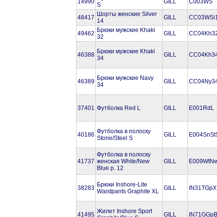
14990
GILL
C003WS
S
Шорты женские Silver
48417
GILL
CC03WSi
14
Брюки мужские Khaki
49462
GILL
CC04Kh3
32
Брюки мужские Khaki
46388
GILL
CC04Kh3
34
Брюки мужские Navy
46389
GILL
CC04Ny3
34
37401
Футболка Red L
GILL
E001RdL
Футболка в полоску
40186
GILL
E004SnSt
Stone/Steel S
Футболка в полоску
41737
женская White/New
GILL
E009WtNw
Blue р. 12
Брюки Inshore-Lite
38283
GILL
IN31TGpX
Waistpants Graphite XL
Жилет Inshore Sport
41495
GILL
IN71GGpB