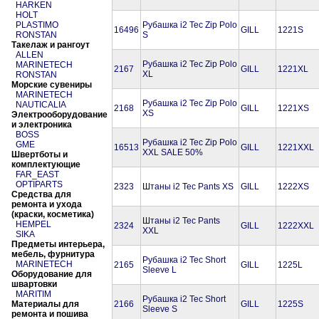
HARKEN
HOLT
PLASTIMO
Рубашка i2 Tec Zip Polo
16496
GILL
1221S
RONSTAN
S
Такелаж и рангоут
ALLEN
Рубашка i2 Tec Zip Polo
MARINETECH
2167
GILL
1221XL
XL
RONSTAN
Морские сувениры
MARINETECH
Рубашка i2 Tec Zip Polo
NAUTICALIA
2168
GILL
1221XS
XS
Электрооборудование
и электроника
BOSS
Рубашка i2 Tec Zip Polo
GME
16513
GILL
1221XXL
XXL SALE 50%
Швертботы и
комплектующие
FAR_EAST
OPTIPARTS
2323
Штаны i2 Tec Pants XS
GILL
1222XS
Средства для
ремонта и ухода
(краски, косметика)
Штаны i2 Tec Pants
HEMPEL
2324
GILL
1222XXL
XXL
SIKA
Предметы интерьера,
мебель, фурнитура
Рубашка i2 Tec Short
MARINETECH
2165
GILL
1225L
Sleeve L
Оборудование для
швартовки
MARITIM
Рубашка i2 Tec Short
Материалы для
2166
GILL
1225S
Sleeve S
ремонта и пошива