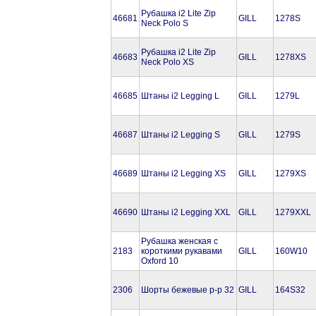
Рубашка i2 Lite Zip
46681
GILL
1278S
Neck Polo S
Рубашка i2 Lite Zip
46683
GILL
1278XS
Neck Polo XS
46685
Штаны i2 Legging L
GILL
1279L
46687
Штаны i2 Legging S
GILL
1279S
46689
Штаны i2 Legging XS
GILL
1279XS
46690
Штаны i2 Legging XXL
GILL
1279XXL
Рубашка женская с
2183
короткими рукавами
GILL
160W10
Oxford 10
2306
Шорты бежевые р-р 32
GILL
164S32