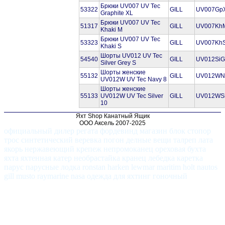
Брюки UV007 UV Tec
53322
GILL
UV007Gp
Graphite XL
Брюки UV007 UV Tec
51317
GILL
UV007Kh
Khaki M
Брюки UV007 UV Tec
53323
GILL
UV007Kh
Khaki S
Шорты UV012 UV Tec
54540
GILL
UV012SiG
Silver Grey S
Шорты женские
55132
GILL
UV012WN
UV012W UV Tec Navy 8
Шорты женские
55133
UV012W UV Tec Silver
GILL
UV012WS
10
Яхт Shop Канатный Ящик
ООО Аксель 2007-2025
официальный дилер регата фордевинд магазин блок стопор
трос синтетический веревка погон делные вещи талреп лата
якорь нержавеющий крепеж непромоканец ореховая бухта
яхта яхтенная катер необрастайка кранец лебедка каретка
парус парусные лодка ronstan harken lewmar maritim holt nautos
gill musto raymarine nasa одежда для яхтинг гоночный