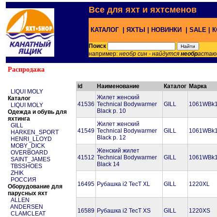
Все для яхт и яхтсменов
КАТАЛОГ |
ЯХТЫ |
НОВИНКИ |
SALE |
К
Поиск
например:
необр син - найдутся
необр
астаю
Распродажа
id
Наименование
Каталог
Марка
LIQUI MOLY
Жилет женский
Каталог
41536
Technical Bodywarmer
GILL
1061WBk
LIQUI MOLY
Black р. 10
Одежда и обувь для
яхтинга
Жилет женский
GILL
41549
Technical Bodywarmer
GILL
1061WBk
HARKEN_SPORT
Black р. 12
HENRI_LLOYD
MOBY_DICK
Женский жилет
OVERBOARD
41512
Technical Bodywarmer
GILL
1061WBk
SAINT_JAMES
Black 14
TBSSHOES
ZHIK
РОССИЯ
16495
Рубашка i2 TecT XL
GILL
1220XL
Оборудование для
парусных яхт
ALLEN
ANDERSEN
16589
Рубашка i2 TecT XS
GILL
1220XS
CLAMCLEAT