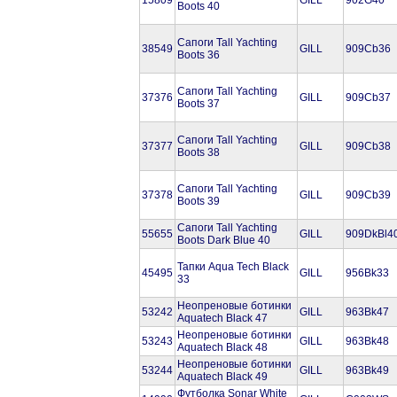
Boots 40
Сапоги Tall Yachting
38549
GILL
909Cb36
Boots 36
Сапоги Tall Yachting
37376
GILL
909Cb37
Boots 37
Сапоги Tall Yachting
37377
GILL
909Cb38
Boots 38
Сапоги Tall Yachting
37378
GILL
909Cb39
Boots 39
Сапоги Tall Yachting
55655
GILL
909DkBl4
Boots Dark Blue 40
Тапки Aqua Tech Black
45495
GILL
956Bk33
33
Неопреновые ботинки
53242
GILL
963Bk47
Aquatech Black 47
Неопреновые ботинки
53243
GILL
963Bk48
Aquatech Black 48
Неопреновые ботинки
53244
GILL
963Bk49
Aquatech Black 49
Футболка Sonar White