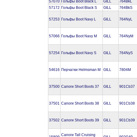
57070
Гольфы Boot Black L
GILL
764BkL
57172
Гольфы Boot Black S
GILL
764BkS
57253
Гольфы Boot Navy L
GILL
764NyL
57066
Гольфы Boot Navy M
GILL
764NyM
57254
Гольфы Boot Navy S
GILL
764NyS
54616
Перчатки Helmsman M
GILL
7804M
37500
Сапоги Short Boots 37
GILL
901Cb37
37501
Сапоги Short Boots 38
GILL
901Cb38
37502
Сапоги Short Boots 39
GILL
901Cb39
Сапоги Tall Cruising
15809
GILL
902G40