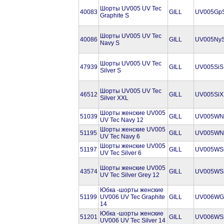
Шорты UV005 UV Tec
40083
GILL
UV005Gp
Graphite S
Шорты UV005 UV Tec
40086
GILL
UV005Ny
Navy S
Шорты UV005 UV Tec
47939
GILL
UV005SiS
Silver S
Шорты UV005 UV Tec
46512
GILL
UV005SiX
Silver XXL
Шорты женские UV005
51039
GILL
UV005WN
UV Tec Navy 12
Шорты женские UV005
51195
GILL
UV005WN
UV Tec Navy 6
Шорты женские UV005
51197
GILL
UV005WS
UV Tec Silver 6
Шорты женские UV005
43574
GILL
UV005WS
UV Tec Silver Grey 12
Юбка -шорты женские
51199
UV006 UV Tec Graphite
GILL
UV006WG
14
Юбка -шорты женские
51201
GILL
UV006WS
UV006 UV Tec Silver 14