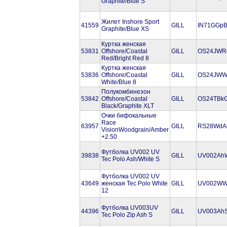
Graphite/Blue S
Жилет Inshore Sport
41559
GILL
IN71GGpB
Graphite/Blue XS
Куртка женская
53831
Offshore/Coastal
GILL
OS24JWR
Red/Bright Red 8
Куртка женская
53836
Offshore/Coastal
GILL
OS24JWW
White/Blue 8
Полукомбинезон
53842
Offshore/Coastal
GILL
OS24TBk
Black/Graphite XLT
Очки бифокальные
Race
63957
GILL
RS28WdA
VisionWoodgrain/Amber
+2.50
Футболка UV002 UV
39838
GILL
UV002Ah
Tec Polo Ash/White S
Футболка UV002 UV
43649
женская Tec Polo White
GILL
UV002WW
12
Футболка UV003UV
44396
GILL
UV003Ah
Tec Polo Zip Ash S