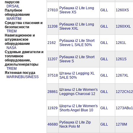
парусов
DRSAIL
Рубашка i2 Lite Long
27810
GILL
1260XS
Палубное
Sleeve XS
оборудование
MARITIM
Средства спасения и
Рубашка i2 Lite Long
11208
GILL
1260XXL
безопасности
Sleeve XXL
TREM
Навигационное и
штурманское
Рубашка i2 Lite Short
2162
GILL
1261L
оборудование
Sleeve L SALE 50%
NASA
Судовые двигатели и
топливное
Рубашка i2 Lite Short
11207
GILL
1261S
оборудование,
Sleeve S
дизельгенераторы
TREM
Яхтенная посуда
Штаны i2 Legging XL
37518
GILL
1267XL
MARINEBUSINESS
SALE 50%
Штаны i2 Lite Women's
28861
GILL
1272Ch12
Leggings Charcoal 12
Шорты i2 Lite Women's
11929
GILL
1273ABu1
Shorts Angel Blue 10
Рубашка i2 Lite Zip
46680
GILL
1278M
Neck Polo M