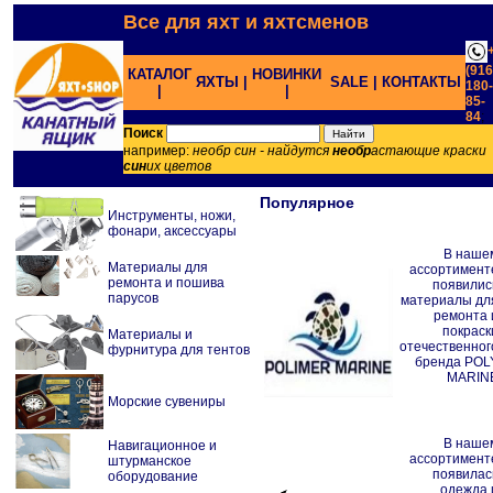
Все для яхт и яхтсменов
(916
КАТАЛОГ
НОВИНКИ
ЯХТЫ |
SALE |
КОНТАКТЫ
180-
|
|
85-
84
;
Поиск
например:
необр син - найдутся
необр
астающие краски
син
их цветов
Популярное
Инструменты, ножи,
фонари, аксессуары
В наше
Материалы для
ассортимент
ремонта и пошива
появилис
парусов
материалы дл
ремонта 
покраск
Материалы и
отечественног
фурнитура для тентов
бренда POL
MARIN
Морские сувениры
В наше
Навигационное и
ассортимент
штурманское
появилас
оборудование
одежда 