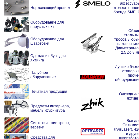
аксессуар
Нержавеющий крепеж
отечественног
бренда SMEL
Оборудование для
парусных яхт
Обжи
стальны
Оборудование для
тросов. Любы
швартовки
наконечники
Диаметром о
2.5 до 8 м
Одежда и обувь для
яхтинга
Лучшие блоки
стопоры 
Палубное
проче
оборудование
оборудовани
Печатная продукция
Одежда дл
яхтинг
Предметы интерьера,
мебель, фурнитура
Все дл
Синтетические тросы,
Оптимист
веревки
Луч(Laser), 42
и други
Средства для
швертбото