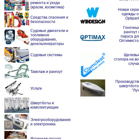
ремонта и ухода
(краски, косметика)
Новая сери
одежды о
Средства спасения и
Optipart
безопасности
Гоночны
Судовые двигатели и
рангоут 
топливное
паруса дл
оборудование,
Оптимисто
дизельгенераторы
Судовые системы
Щелевы
стопора на вс
случа
Такелаж и рангоут
Производств
швертбото
Услуги
"Луч
Швертботы и
комплектующие
Электрооборудование
и электроника
Яхтенная посуда