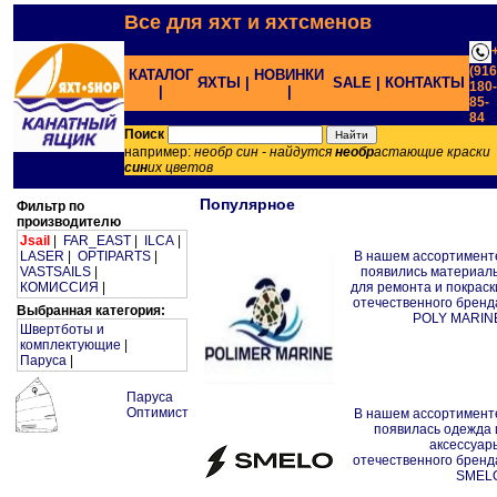
Все для яхт и яхтсменов
(916
КАТАЛОГ
НОВИНКИ
ЯХТЫ |
SALE |
КОНТАКТЫ
180-
|
|
85-
84
;
Поиск
например:
необр син - найдутся
необр
астающие краски
син
их цветов
Популярное
Фильтр по
производителю
Jsail
|
FAR_EAST
|
ILCA
|
LASER
|
OPTIPARTS
|
В нашем ассортимент
VASTSAILS
|
появились материал
КОМИССИЯ
|
для ремонта и покраск
отечественного бренд
Выбранная категория:
POLY MARIN
Швертботы и
комплектующие
|
Паруса
|
Паруса
Оптимист
В нашем ассортимент
появилась одежда 
аксессуар
отечественного бренд
SMEL