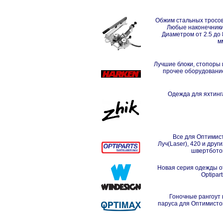
Обжим стальных тросов
Любые наконечники
Диаметром от 2.5 до 
м
Лучшие блоки, стопоры 
прочее оборудовани
Одежда для яхтинг
Все для Оптимист
Луч(Laser), 420 и други
швертбото
Новая серия одежды о
Optipart
Гоночные рангоут 
паруса для Оптимисто