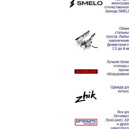
аксессуар
отечественног
бренда SMEL
Обжи
стальны
тросов. Любы
наконечники
Диаметром о
2.5 до 8 м
Лучшие блоки
стопоры 
проче
оборудовани
Одежда дл
яхтинг
Все дл
Оптимист
Луч(Laser), 42
и други
швертбото