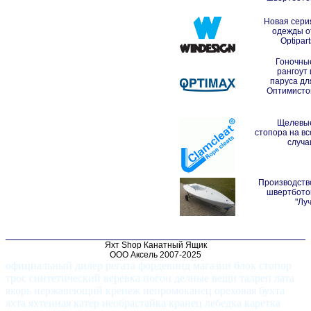
Новая сери
одежды о
Optipart
Гоночны
рангоут 
паруса дл
Оптимисто
Щелевы
стопора на вс
случа
Производств
швертбото
"Луч
Яхт Shop Канатный Ящик
ООО Аксель 2007-2025
официальный дилер регата фордевинд магазин блок стопор
трос синтетический веревка погон делные вещи талреп лата
якорь нержавеющий крепеж непромоканец ореховая бухта
яхта яхтенная катер необрастайка кранец лебедка каретка