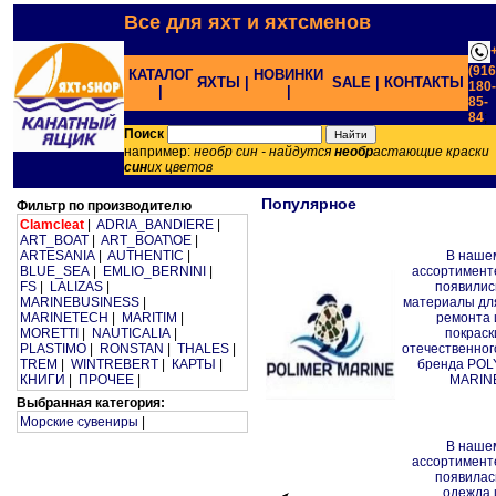
Все для яхт и яхтсменов
(916
КАТАЛОГ
НОВИНКИ
ЯХТЫ |
SALE |
КОНТАКТЫ
180-
|
|
85-
84
;
Поиск
например:
необр син - найдутся
необр
астающие краски
син
их цветов
Популярное
Фильтр по производителю
Clamcleat
|
ADRIA_BANDIERE
|
ART_BOAT
|
ART_BOAT\OE
|
ARTESANIA
|
AUTHENTIC
|
В наше
BLUE_SEA
|
EMLIO_BERNINI
|
ассортимент
FS
|
LALIZAS
|
появилис
MARINEBUSINESS
|
материалы дл
MARINETECH
|
MARITIM
|
ремонта 
MORETTI
|
NAUTICALIA
|
покраск
PLASTIMO
|
RONSTAN
|
THALES
|
отечественног
TREM
|
WINTREBERT
|
КАРТЫ
|
бренда POL
КНИГИ
|
ПРОЧЕЕ
|
MARIN
Выбранная категория:
Морские сувениры
|
В наше
ассортимент
появилас
одежда 