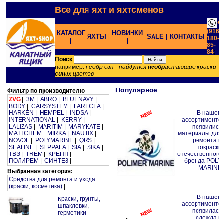
Все для яхт и яхтсменов
(916
КАТАЛОГ
НОВИНКИ
ЯХТЫ |
SALE |
КОНТАКТЫ
180-
|
|
85-
84
;
Поиск
например:
необр син - найдутся
необр
астающие краски
син
их цветов
Популярное
Фильтр по производителю
ZVG
|
3M
|
ABRO
|
BLUENAVY
|
BODY
|
CARSYSTEM
|
FARECLA
|
HARKEN
|
HEMPEL
|
INDSA
|
В наше
INTERNATIONAL
|
KERRY
|
ассортимент
LALIZAS
|
MARITIM
|
MARYKATE
|
появилис
MATTCHEM
|
MIRKA
|
NAUTIX
|
материалы дл
NOVOL
|
POLYMARINE
|
QRS
|
ремонта 
SEALINE
|
SEPPALA
|
SIA
|
SIKA
|
покраск
TBS
|
TREM
|
КРЕПП
|
отечественног
ПОЛИРЕМ
|
СИНТЕЗ
|
бренда POL
MARIN
Выбранная категория:
Средства для ремонта и ухода
(краски, косметика)
|
В наше
Краски, грунты,
ассортимент
шпаклевки,
появилас
герметики
одежда 