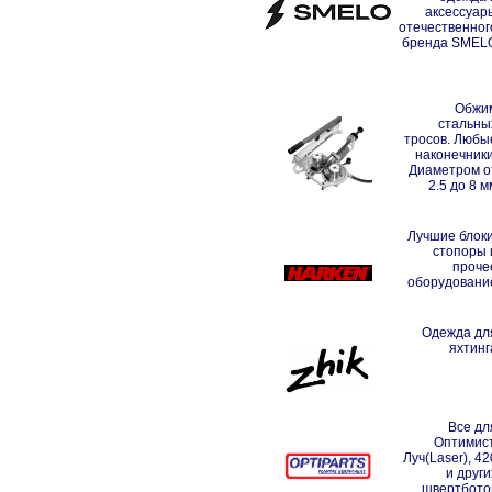
аксессуар
отечественног
бренда SMEL
Обжи
стальны
тросов. Любы
наконечники
Диаметром о
2.5 до 8 м
Лучшие блоки
стопоры 
проче
оборудовани
Одежда дл
яхтинг
Все дл
Оптимист
Луч(Laser), 42
и други
швертбото