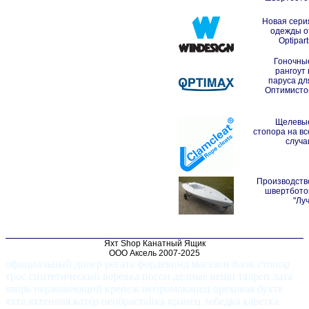
Новая сери
одежды о
Optipart
Гоночны
рангоут 
паруса дл
Оптимисто
Щелевы
стопора на вс
случа
Производств
швертбото
"Луч
Яхт Shop Канатный Ящик
ООО Аксель 2007-2025
официальный дилер регата фордевинд магазин блок стопор
трос синтетический веревка погон делные вещи талреп лата
якорь нержавеющий крепеж непромоканец ореховая бухта
яхта яхтенная катер необрастайка кранец лебедка каретка