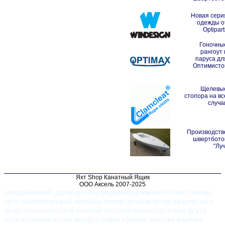
Новая сери
одежды о
Optipart
Гоночны
рангоут 
паруса дл
Оптимисто
Щелевы
стопора на вс
случа
Производств
швертбото
"Луч
Яхт Shop Канатный Ящик
ООО Аксель 2007-2025
официальный дилер регата фордевинд магазин блок стопор
трос синтетический веревка погон делные вещи талреп лата
якорь нержавеющий крепеж непромоканец ореховая бухта
яхта яхтенная катер необрастайка кранец лебедка каретка