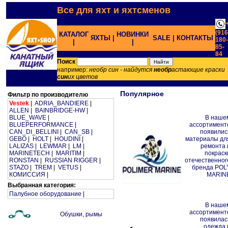
Все для яхт и яхтсменов
(916
КАТАЛОГ
НОВИНКИ
ЯХТЫ |
SALE |
КОНТАКТЫ
180-
|
|
85-
84
;
Поиск
например:
необр син - найдутся
необр
астающие краски
син
их цветов
Популярное
Фильтр по производителю
Vestek
|
ADRIA_BANDIERE
|
ALLEN
|
BAINBRIDGE-HW
|
BLUE_WAVE
|
В наше
BLUEPERFORMANCE
|
ассортимент
CAN_DI_BELLINI
|
CAN_SB
|
появилис
GEBO
|
HOLT
|
HOUDINI
|
материалы дл
LALIZAS
|
LEWMAR
|
LM
|
ремонта 
MARINETECH
|
MARITIM
|
покраск
RONSTAN
|
RUSSIAN RIGGER
|
отечественног
STAZO
|
TREM
|
VETUS
|
бренда POL
КОМИССИЯ
|
MARIN
Выбранная категория:
Палубное оборудование
|
В наше
ассортимент
Обушки, рымы
появилас
одежда 