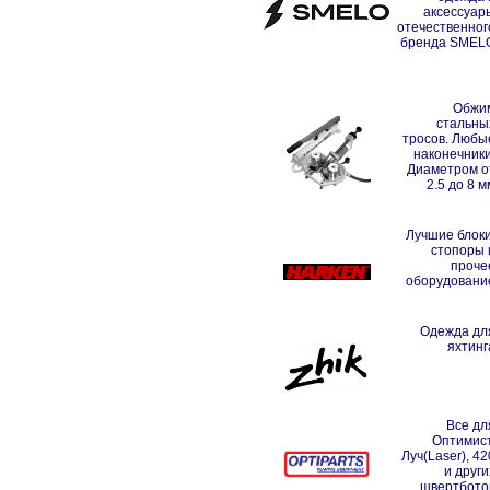
аксессуар
отечественног
бренда SMEL
Обжи
стальны
тросов. Любы
наконечники
Диаметром о
2.5 до 8 м
Лучшие блоки
стопоры 
проче
оборудовани
Одежда дл
яхтинг
Все дл
Оптимист
Луч(Laser), 42
и други
швертбото