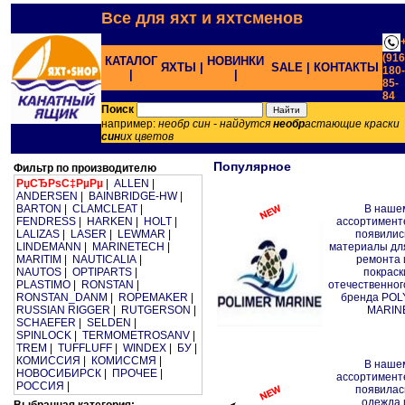
Все для яхт и яхтсменов
(916
КАТАЛОГ
НОВИНКИ
ЯХТЫ |
SALE |
КОНТАКТЫ
180-
|
|
85-
84
;
Поиск
например:
необр син - найдутся
необр
астающие краски
син
их цветов
Популярное
Фильтр по производителю
РџСЂРѕС‡РµРµ
|
ALLEN
|
ANDERSEN
|
BAINBRIDGE-HW
|
BARTON
|
CLAMCLEAT
|
В наше
FENDRESS
|
HARKEN
|
HOLT
|
ассортимент
LALIZAS
|
LASER
|
LEWMAR
|
появилис
LINDEMANN
|
MARINETECH
|
материалы дл
MARITIM
|
NAUTICALIA
|
ремонта 
NAUTOS
|
OPTIPARTS
|
покраск
PLASTIMO
|
RONSTAN
|
отечественног
RONSTAN_DANM
|
ROPEMAKER
|
бренда POL
RUSSIAN RIGGER
|
RUTGERSON
|
MARIN
SCHAEFER
|
SELDEN
|
SPINLOCK
|
TERMOMETROSANV
|
TREM
|
TUFFLUFF
|
WINDEX
|
БУ
|
КОМИССИЯ
|
КОМИССМЯ
|
В наше
НОВОСИБИРСК
|
ПРОЧЕЕ
|
ассортимент
РОССИЯ
|
появилас
одежда 