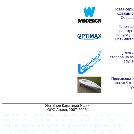
Новая сери
одежды о
Optipart
Гоночны
рангоут 
паруса дл
Оптимисто
Щелевы
стопора на вс
случа
Производств
швертбото
"Луч
Яхт Shop Канатный Ящик
ООО Аксель 2007-2025
официальный дилер регата фордевинд магазин блок стопор
трос синтетический веревка погон делные вещи талреп лата
якорь нержавеющий крепеж непромоканец ореховая бухта
яхта яхтенная катер необрастайка кранец лебедка каретка