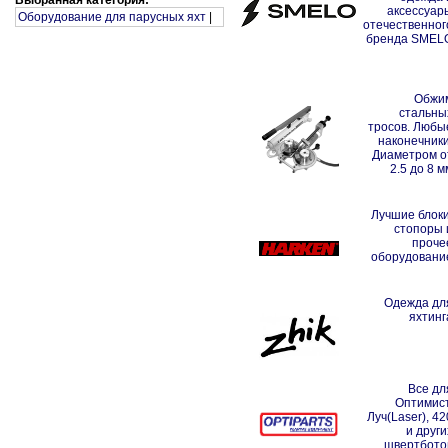
Выбранная категория:
аксессуар
Оборудование для парусных яхт
|
отечественног
бренда SMEL
Обжи
стальны
тросов. Любы
наконечники
Диаметром о
2.5 до 8 м
Лучшие блоки
стопоры 
проче
оборудовани
Одежда дл
яхтинг
Все дл
Оптимист
Луч(Laser), 42
и други
швертбото