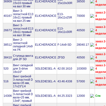
36909
ELICHERADICE
38500
4
15х10 правый
15x10x30R
недели
на вал 30 мм
Винт 3-
заказ 2
лопастной Е13
E13-
40167
ELICHERADICE
70000
4
16х11 правый
16x11x25R
недели
на вал 25 мм
Винт 3-
заказ 2
лопастной Е13
E13-
26673
ELICHERADICE
40500
4
16х11 правый
16x11x30R
недели
на вал 30 мм
Винт 2-
заказ 2
лопастной
38512
ELICHERADICE
F-14x9-SD
28040.17
4
складной 14х9
недели
на УК
заказ 2
Ступица винта
38410
ELICHERADICE
ZFSD
40500
4
для ZF SD
недели
Винт складной
заказ 2
520
для S-drive
SOLEDIESEL-A
42.00.1610
103000
4
16х10"
недели
Винт гребной
заказ 2
3-лопастной D
516
SOLEDIESEL-A
43.46.4338
57000
4
вала=35 мм,
недели
17х15"LH
Винт гребной
3-лопастной D
14306
SOLEDIESEL-A
44.25.3323
12000
Спк
вала=25 мм,
13х9", правый
Винт гребной