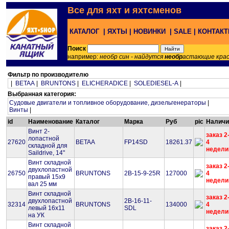
Все для яхт и яхтсменов
КАТАЛОГ |
ЯХТЫ |
НОВИНКИ |
SALE |
КОНТАК
Поиск
например:
необр син - найдутся
необр
астающие кра
Фильтр по производителю
|
BETAA
|
BRUNTONS
|
ELICHERADICE
|
SOLEDIESEL-A
|
Выбранная категория:
Судовые двигатели и топливное оборудование, дизельгенераторы
|
Винты
|
id
Наименование
Каталог
Марка
Руб
pic
Наличи
Винт 2-
заказ 2
лопастной
27620
BETAA
FP14SD
18261.37
4
складной для
недели
Saildrive, 14"
Винт складной
заказ 2
двухлопастной
26750
BRUNTONS
2B-15-9-25R
127000
4
правый 15х9
недели
вал 25 мм
Винт складной
заказ 2
двухлопастной
2B-16-11-
32314
BRUNTONS
134000
4
левый 16х11
SDL
недели
на УК
Винт складной
заказ 2