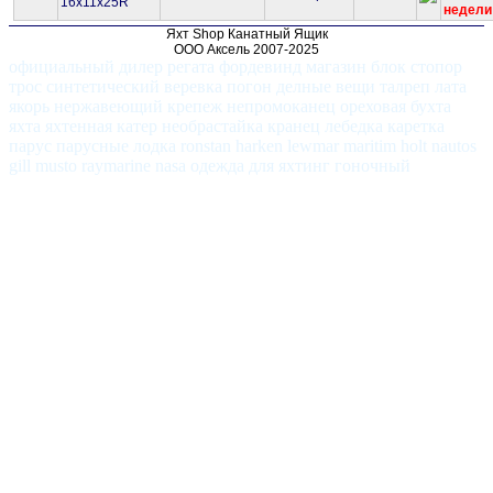
16х11х25R
недели
Яхт Shop Канатный Ящик
ООО Аксель 2007-2025
официальный дилер регата фордевинд магазин блок стопор
трос синтетический веревка погон делные вещи талреп лата
якорь нержавеющий крепеж непромоканец ореховая бухта
яхта яхтенная катер необрастайка кранец лебедка каретка
парус парусные лодка ronstan harken lewmar maritim holt nautos
gill musto raymarine nasa одежда для яхтинг гоночный