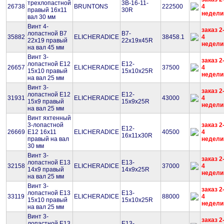
трехлопастной
3B-16-11-
26738
BRUNTONS
222500
4
правый 16х11
30R
недели
вал 30 мм
Винт 4-
заказ 2
лопастной B7
B7-
35882
ELICHERADICE
38458.1
4
22х19 правый
22x19x45R
недели
на вал 45 мм
Винт 3-
заказ 2
лопастной Е12
E12-
26657
ELICHERADICE
37500
4
15х10 правый
15x10x25R
недели
на вал 25 мм
Винт 3-
заказ 2
лопастной Е12
E12-
31931
ELICHERADICE
43000
4
15х9 правый
15x9x25R
недели
на вал 25 мм
Винт яхтенный
3-лопастной
заказ 2
E12-
26669
Е12 16х11
ELICHERADICE
40500
4
16x11x30R
правый на вал
недели
30 мм
Винт 3-
заказ 2
лопастной Е13
E13-
32158
ELICHERADICE
37000
4
14х9 правый
14x9x25R
недели
на вал 25 мм
Винт 3-
заказ 2
лопастной Е13
E13-
33119
ELICHERADICE
88000
4
15х10 правый
15x10x25R
недели
на вал 25 мм
Винт 3-
заказ 2
лопастной Е13
E13-