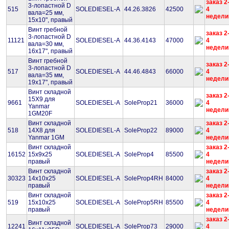
заказ 2
3-лопастной D
515
SOLEDIESEL-A
44.26.3826
42500
4
вала=25 мм,
недели
15х10", правый
Винт гребной
заказ 2
3-лопастной D
11121
SOLEDIESEL-A
44.36.4143
47000
4
вала=30 мм,
недели
16х17", правый
Винт гребной
заказ 2
3-лопастной D
517
SOLEDIESEL-A
44.46.4843
66000
4
вала=35 мм,
недели
19х17", правый
Винт складной
заказ 2
15Х9 для
9661
SOLEDIESEL-A
SoleProp21
36000
4
Yanmar
недели
1GM20F
Винт складной
заказ 2
518
14Х8 для
SOLEDIESEL-A
SoleProp22
89000
4
Yanmar 1GM
недели
Винт складной
заказ 2
16152
15х9х25
SOLEDIESEL-A
SoleProp4
85500
4
правый
недели
Винт складной
заказ 2
30323
14х10х25
SOLEDIESEL-A
SoleProp4RH
84000
4
правый
недели
Винт складной
заказ 2
519
15х10х25
SOLEDIESEL-A
SoleProp5RH
85500
4
правый
недели
заказ 2
Винт складной
12241
SOLEDIESEL-A
SoleProp73
29000
4