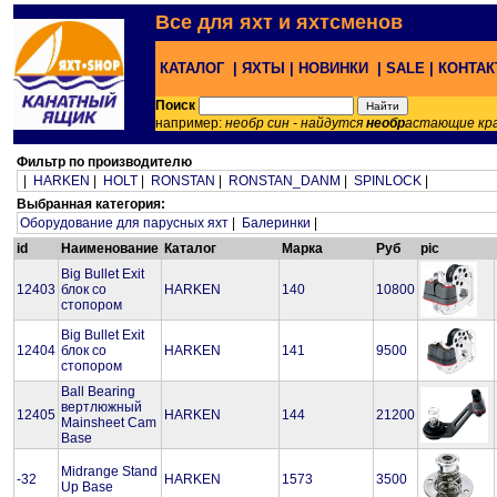
Все для яхт и яхтсменов
КАТАЛОГ |
ЯХТЫ |
НОВИНКИ |
SALE |
КОНТА
Поиск
например:
необр син - найдутся
необр
астающие кр
Фильтр по производителю
|
HARKEN
|
HOLT
|
RONSTAN
|
RONSTAN_DANM
|
SPINLOCK
|
Выбранная категория:
Оборудование для парусных яхт
|
Балеринки
|
id
Наименование
Каталог
Марка
Руб
pic
Big Bullet Exit
12403
блок со
HARKEN
140
10800
стопором
Big Bullet Exit
12404
блок со
HARKEN
141
9500
стопором
Ball Bearing
вертлюжный
12405
HARKEN
144
21200
Mainsheet Cam
Base
Midrange Stand
-32
HARKEN
1573
3500
Up Base