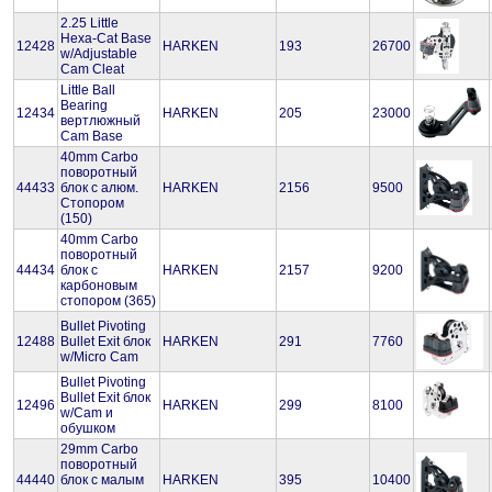
2.25 Little
Hexa-Cat Base
12428
HARKEN
193
26700
w/Adjustable
Cam Cleat
Little Ball
Bearing
12434
HARKEN
205
23000
вертлюжный
Cam Base
40mm Carbo
поворотный
44433
блок с алюм.
HARKEN
2156
9500
Стопором
(150)
40mm Carbo
поворотный
44434
блок с
HARKEN
2157
9200
карбоновым
стопором (365)
Bullet Pivoting
12488
Bullet Exit блок
HARKEN
291
7760
w/Micro Cam
Bullet Pivoting
Bullet Exit блок
12496
HARKEN
299
8100
w/Cam и
обушком
29mm Carbo
поворотный
44440
блок с малым
HARKEN
395
10400