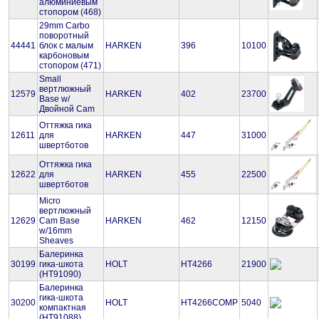
алюминиевым
стопором (468)
29mm Carbo
поворотный
44441
блок с малым
HARKEN
396
10100
карбоновым
стопором (471)
Small
вертлюжный
12579
HARKEN
402
23700
Base w/
Двойной Cam
Оттяжка гика
12611
для
HARKEN
447
31000
швертботов
Оттяжка гика
12622
для
HARKEN
455
22500
швертботов
Micro
вертлюжный
12629
Cam Base
HARKEN
462
12150
w/16mm
Sheaves
Балеринка
30199
гика-шкота
HOLT
HT4266
21900
(HT91090)
Балеринка
гика-шкота
30200
HOLT
HT4266COMP
5040
компактная
(HT91088)