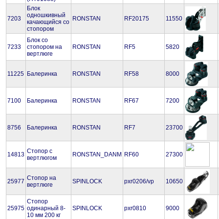
Блок
одношкивный
7203
RONSTAN
RF20175
11550
качающийся со
стопором
Блок со
7233
стопором на
RONSTAN
RF5
5820
вертлюге
11225
Балеринка
RONSTAN
RF58
8000
7100
Балеринка
RONSTAN
RF67
7200
8756
Балеринка
RONSTAN
RF7
23700
Стопор с
14813
RONSTAN_DANM
RF60
27300
вертлюгом
Стопор на
25977
SPINLOCK
pxr0206/vp
10650
вертлюге
Стопор
25975
одинарный 8-
SPINLOCK
pxr0810
9000
10 мм 200 кг