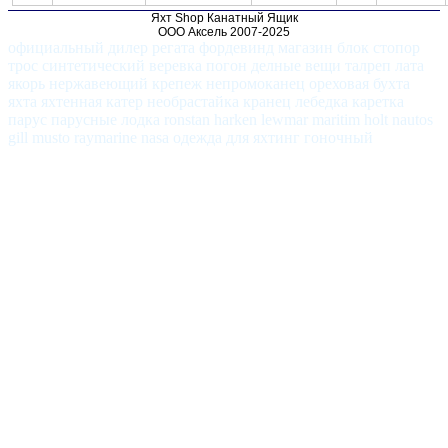
Яхт Shop Канатный Ящик
ООО Аксель 2007-2025
официальный дилер регата фордевинд магазин блок стопор
трос синтетический веревка погон делные вещи талреп лата
якорь нержавеющий крепеж непромоканец ореховая бухта
яхта яхтенная катер необрастайка кранец лебедка каретка
парус парусные лодка ronstan harken lewmar maritim holt nautos
gill musto raymarine nasa одежда для яхтинг гоночный