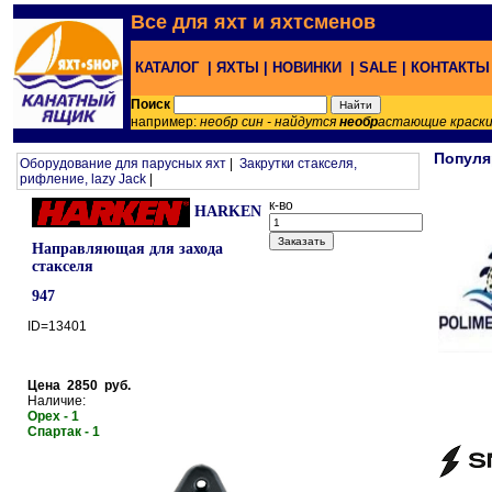
Все для яхт и яхтсменов
КАТАЛОГ |
ЯХТЫ |
НОВИНКИ |
SALE |
КОНТАКТ
Поиск
например:
необр син - найдутся
необр
астающие краск
Популя
Оборудование для парусных яхт
|
Закрутки стакселя,
рифление, lazy Jack
|
к-во
HARKEN
Направляющая для захода
стакселя
947
ID=13401
Цена 2850 руб.
Наличие:
Орех - 1
Спартак - 1