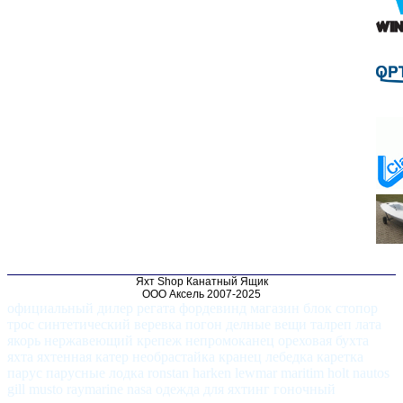
Яхт Shop Канатный Ящик
ООО Аксель 2007-2025
официальный дилер регата фордевинд магазин блок стопор
трос синтетический веревка погон делные вещи талреп лата
якорь нержавеющий крепеж непромоканец ореховая бухта
яхта яхтенная катер необрастайка кранец лебедка каретка
парус парусные лодка ronstan harken lewmar maritim holt nautos
gill musto raymarine nasa одежда для яхтинг гоночный