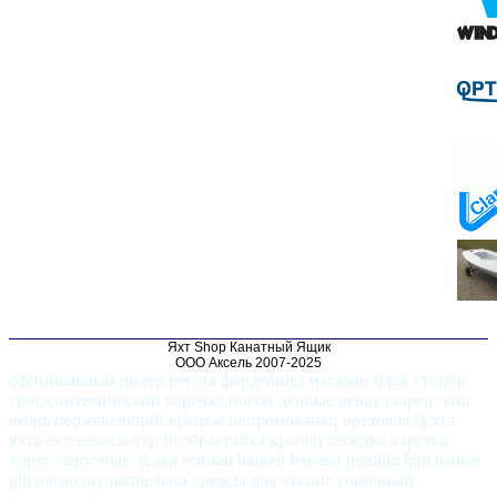
Яхт Shop Канатный Ящик
ООО Аксель 2007-2025
официальный дилер регата фордевинд магазин блок стопор
трос синтетический веревка погон делные вещи талреп лата
якорь нержавеющий крепеж непромоканец ореховая бухта
яхта яхтенная катер необрастайка кранец лебедка каретка
парус парусные лодка ronstan harken lewmar maritim holt nautos
gill musto raymarine nasa одежда для яхтинг гоночный