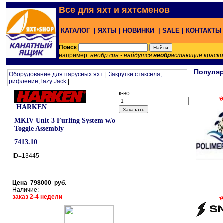
Все для яхт и яхтсменов
КАТАЛОГ |
ЯХТЫ |
НОВИНКИ |
SALE |
КОНТАКТ
Поиск
например:
необр син - найдутся
необр
астающие краск
Популя
Оборудование для парусных яхт
|
Закрутки стакселя,
рифление, lazy Jack
|
к-во
HARKEN
MKIV Unit 3 Furling System w/o
Toggle Assembly
7413.10
ID=13445
Цена 798000 руб.
Наличие:
заказ 2-4 недели