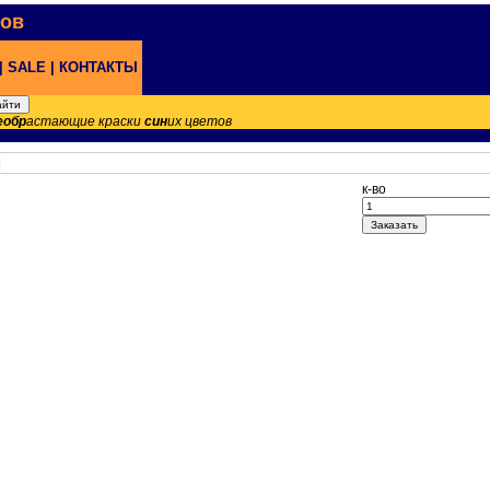
нов
|
SALE |
КОНТАКТЫ
еобр
астающие краски
син
их цветов
|
к-во