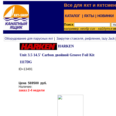
Все для яхт и яхтсме
КАТАЛОГ |
ЯХТЫ |
НОВИНКИ 
Поиск
например:
необр син - найдутся
н
Оборудование для парусных яхт
|
Закрутки стакселя, рифление, lazy Jack
HARKEN
Unit 3.5 14.5' Carbon двойной Groove Foil Kit
1117DG
ID=13491
Цена 569500 руб.
Наличие:
заказ 2-4 недели