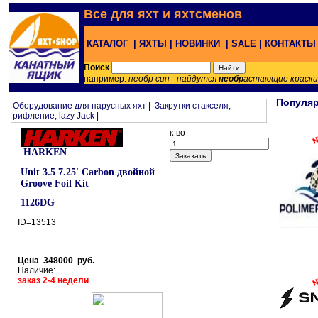
Все для яхт и яхтсменов
КАТАЛОГ |
ЯХТЫ |
НОВИНКИ |
SALE |
КОНТАКТ
Поиск
например:
необр син - найдутся
необр
астающие краск
Популя
Оборудование для парусных яхт
|
Закрутки стакселя,
рифление, lazy Jack
|
к-во
HARKEN
Unit 3.5 7.25' Carbon двойной
Groove Foil Kit
1126DG
ID=13513
Цена 348000 руб.
Наличие:
заказ 2-4 недели