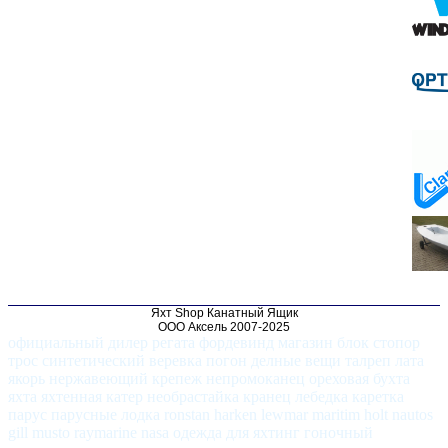
Яхт Shop Канатный Ящик
ООО Аксель 2007-2025
официальный дилер регата фордевинд магазин блок стопор
трос синтетический веревка погон делные вещи талреп лата
якорь нержавеющий крепеж непромоканец ореховая бухта
яхта яхтенная катер необрастайка кранец лебедка каретка
парус парусные лодка ronstan harken lewmar maritim holt nautos
gill musto raymarine nasa одежда для яхтинг гоночный