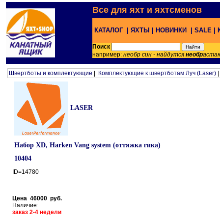
Все для яхт и яхтсменов
КАТАЛОГ |
ЯХТЫ |
НОВИНКИ |
SALE |
Поиск
например:
необр син - найдутся
необр
аста
Швертботы и комплектующие
|
Комплектующие к швертботам Луч (Laser)
LASER
Набор XD, Harken Vang system (оттяжка гика)
10404
ID=14780
Цена 46000 руб.
Наличие:
заказ 2-4 недели