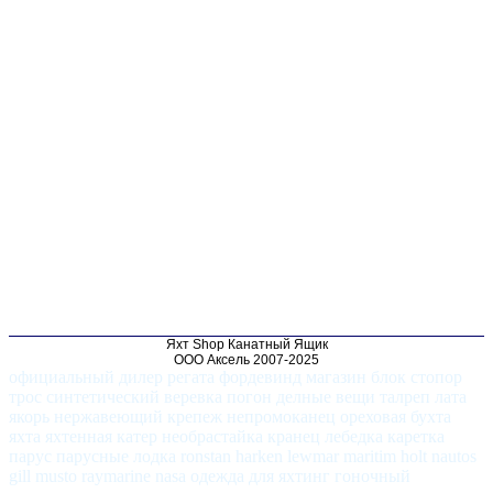
Яхт Shop Канатный Ящик
ООО Аксель 2007-2025
официальный дилер регата фордевинд магазин блок стопор
трос синтетический веревка погон делные вещи талреп лата
якорь нержавеющий крепеж непромоканец ореховая бухта
яхта яхтенная катер необрастайка кранец лебедка каретка
парус парусные лодка ronstan harken lewmar maritim holt nautos
gill musto raymarine nasa одежда для яхтинг гоночный