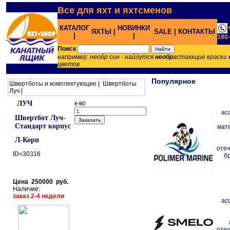
Все для яхт и яхтсменов
КАТАЛОГ
НОВИНКИ
ЯХТЫ |
SALE |
КОНТАКТЫ
|
|
180
Поиск
например:
необр син - найдутся
необр
астающие краски
цветов
Популярное
Швертботы и комплектующие
|
Швертботы
Луч
|
ЛУЧ
к-во
ас
Швертбот Луч-
Cтандарт корпус
мат
Л-Корп
отеч
ID=30316
б
Цена 250000 руб.
Наличие:
заказ 2-4 недели
ас
отеч