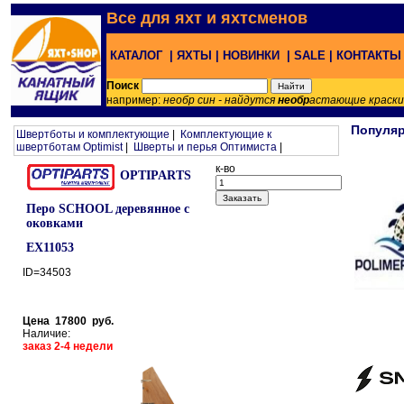
Все для яхт и яхтсменов
КАТАЛОГ |
ЯХТЫ |
НОВИНКИ |
SALE |
КОНТАКТ
Поиск
например:
необр син - найдутся
необр
астающие краск
Популя
Швертботы и комплектующие
|
Комплектующие к
швертботам Optimist
|
Шверты и перья Оптимиста
|
к-во
OPTIPARTS
Перо SCHOOL деревянное с
оковками
EX11053
ID=34503
Цена 17800 руб.
Наличие:
заказ 2-4 недели