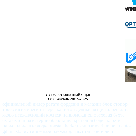
Яхт Shop Канатный Ящик
ООО Аксель 2007-2025
официальный дилер регата фордевинд магазин блок стопор
трос синтетический веревка погон делные вещи талреп лата
якорь нержавеющий крепеж непромоканец ореховая бухта
яхта яхтенная катер необрастайка кранец лебедка каретка
парус парусные лодка ronstan harken lewmar maritim holt nautos
gill musto raymarine nasa одежда для яхтинг гоночный