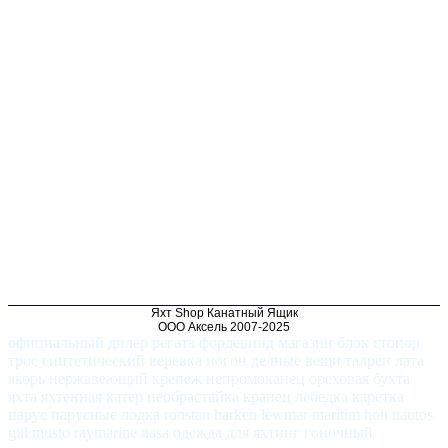
Яхт Shop Канатный Ящик
ООО Аксель 2007-2025
официальный дилер регата фордевинд магазин блок стопор
трос синтетический веревка погон делные вещи талреп лата
якорь нержавеющий крепеж непромоканец ореховая бухта
яхта яхтенная катер необрастайка кранец лебедка каретка
парус парусные лодка ronstan harken lewmar maritim holt nautos
gill musto raymarine nasa одежда для яхтинг гоночный