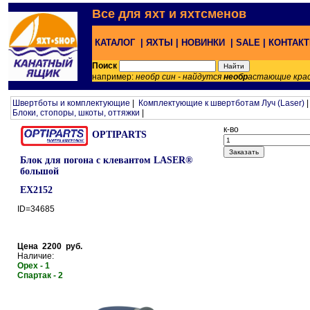
Все для яхт и яхтсменов
КАТАЛОГ |
ЯХТЫ |
НОВИНКИ |
SALE |
КОНТАК
Поиск
например:
необр син - найдутся
необр
астающие кра
Швертботы и комплектующие
|
Комплектующие к швертботам Луч (Laser)
Блоки, стопоры, шкоты, оттяжки
|
к-во
OPTIPARTS
Блок для погона с клевантом LASER®
большой
EX2152
ID=34685
Цена 2200 руб.
Наличие:
Орех - 1
Спартак - 2