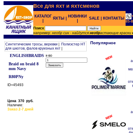
Все для яхт и яхтсменов
КАТАЛОГ
НОВИНКИ
ЯХТЫ |
SALE |
КОНТАКТЫ
|
|
85-
Поиск
например:
необр син - найдутся
необр
астающие краски
Популярное
Синтетические тросы, веревки
|
Полиэстер HT
для шкотов, фалов круизных яхт
|
ENGLISHBRAIDS
к-во
а
Braid on braid 8
mm Navy
ма
R80PNy
от
ID=45493
Цена 370 руб.
Наличие:
Заказ 2-7 дней
а
от
б