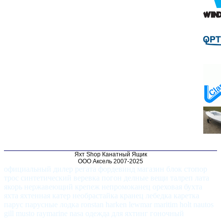
Яхт Shop Канатный Ящик
ООО Аксель 2007-2025
официальный дилер регата фордевинд магазин блок стопор
трос синтетический веревка погон делные вещи талреп лата
якорь нержавеющий крепеж непромоканец ореховая бухта
яхта яхтенная катер необрастайка кранец лебедка каретка
парус парусные лодка ronstan harken lewmar maritim holt nautos
gill musto raymarine nasa одежда для яхтинг гоночный