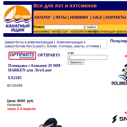
Все для яхт и яхтсменов
КАТАЛОГ |
ЯХТЫ |
НОВИНКИ |
SALE |
КОНТАКТ
Поиск
например:
необр син - найдутся
необр
астающие краск
Популя
Швертботы и комплектующие
|
Комплектующие к
швертботам Луч (Laser)
|
Блоки, стопоры, шкоты, оттяжки
|
к-во
OPTIPARTS
Площадка с блоками 29 MM
HARKEN для Луч/Laser
EX2185
ID=55499
Цена 8000 руб.
Наличие:
заказ 2-4 недели