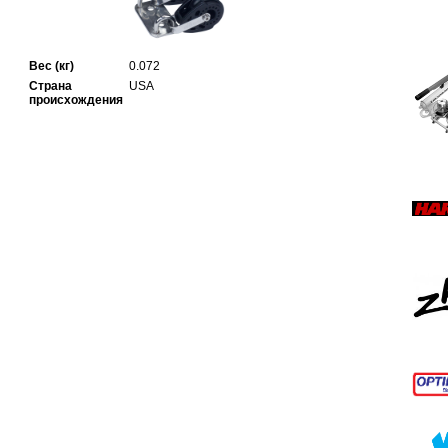
Вес (кг)
0.072
Страна
USA
происхождения