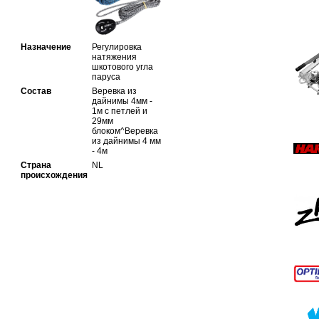
Назначение
Регулировка
натяжения
шкотового угла
паруса
Состав
Веревка из
дайнимы 4мм -
1м с петлей и
29мм
блоком^Веревка
из дайнимы 4 мм
- 4м
Страна
NL
происхождения