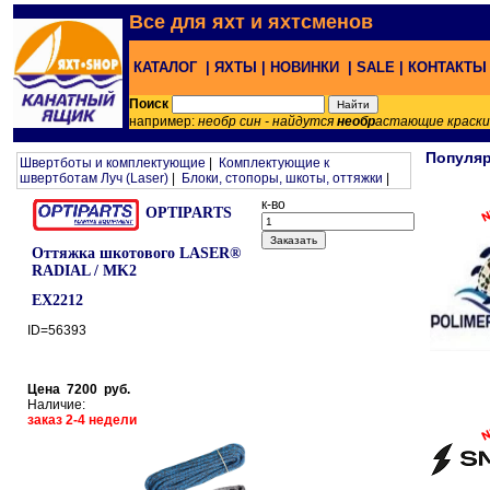
Все для яхт и яхтсменов
КАТАЛОГ |
ЯХТЫ |
НОВИНКИ |
SALE |
КОНТАКТ
Поиск
например:
необр син - найдутся
необр
астающие краск
Популя
Швертботы и комплектующие
|
Комплектующие к
швертботам Луч (Laser)
|
Блоки, стопоры, шкоты, оттяжки
|
к-во
OPTIPARTS
Оттяжка шкотового LASER®
RADIAL / MK2
EX2212
ID=56393
Цена 7200 руб.
Наличие:
заказ 2-4 недели