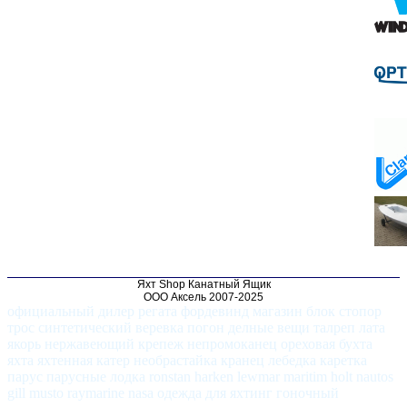
Яхт Shop Канатный Ящик
ООО Аксель 2007-2025
официальный дилер регата фордевинд магазин блок стопор
трос синтетический веревка погон делные вещи талреп лата
якорь нержавеющий крепеж непромоканец ореховая бухта
яхта яхтенная катер необрастайка кранец лебедка каретка
парус парусные лодка ronstan harken lewmar maritim holt nautos
gill musto raymarine nasa одежда для яхтинг гоночный