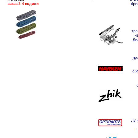
заказ 2-4 недели
бре
тро
н
Ди
Лу
об
Луч