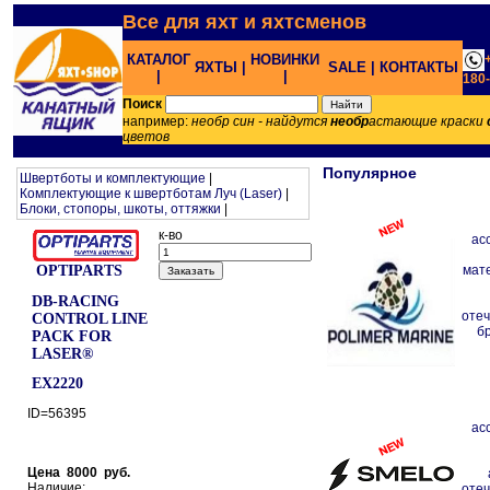
Все для яхт и яхтсменов
КАТАЛОГ
НОВИНКИ
ЯХТЫ |
SALE |
КОНТАКТЫ
|
|
180
Поиск
например:
необр син - найдутся
необр
астающие краски
цветов
Популярное
Швертботы и комплектующие
|
Комплектующие к швертботам Луч (Laser)
|
Блоки, стопоры, шкоты, оттяжки
|
к-во
ас
OPTIPARTS
мат
DB-RACING
отеч
CONTROL LINE
б
PACK FOR
LASER®
EX2220
ID=56395
ас
Цена 8000 руб.
Наличие:
отеч