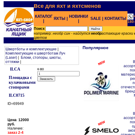
Все для яхт и яхтсменов
КАТАЛОГ
НОВИНКИ
ЯХТЫ |
SALE |
КОНТАКТЫ
|
|
180
Поиск
например:
необр син - найдутся
необр
астающие краски
цветов
Популярное
Швертботы и комплектующие
|
Комплектующие к швертботам Луч
(Laser)
|
Блоки, стопоры, шкоты,
оттяжки
|
ассор
ILCA
к-во
по
матери
Площадка с
ре
кулачковыми
п
стопорами
отечест
брен
ILC0715
ID=69949
ассор
Цена 12000
по
руб.
о
Наличие:
акс
заказ 2-4
отечест