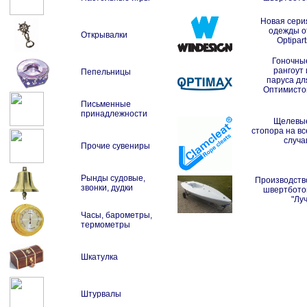
Новая сери
одежды о
Открывалки
Optipart
Гоночны
рангоут 
Пепельницы
паруса дл
Оптимисто
Письменные
принадлежности
Щелевы
стопора на вс
случа
Прочие сувениры
Рынды судовые,
Производств
звонки, дудки
швертбото
"Луч
Часы, барометры,
термометры
Шкатулка
Штурвалы